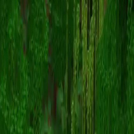
thugshaker_
Înapoi la skinuri