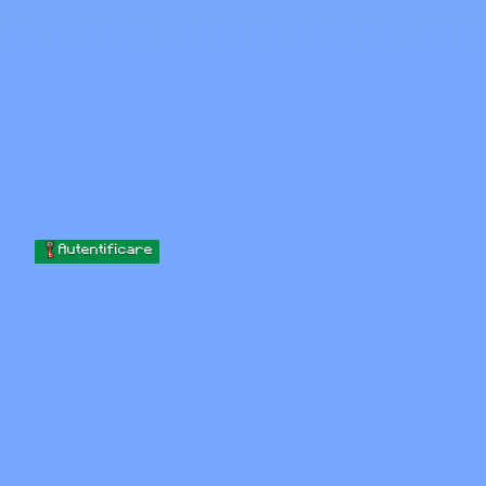
Skip to content
Sari la conținut
Minecraft.How
Servere
Skinuri
Forum
Blog
Instrumente
Autentificare
Acasă