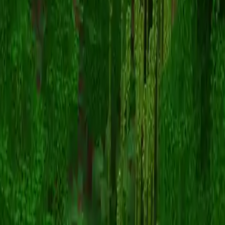
Anyone
Înapoi la skinuri