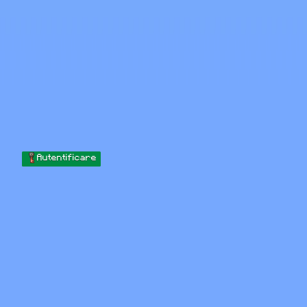
Skip to content
Sari la conținut
Minecraft.How
Servere
Skinuri
Forum
Blog
Instrumente
Autentificare
Acasă