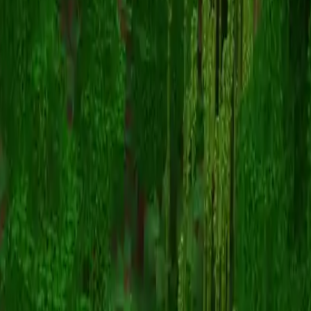
zombiegirl1
Înapoi la skinuri