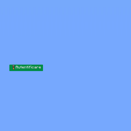
Skip to content
Sari la conținut
Minecraft.How
Servere
Skinuri
Forum
Blog
Instrumente
Autentificare
Acasă