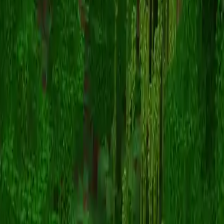
StitchCanCraft
Înapoi la skinuri