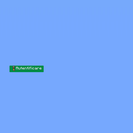
Skip to content
Sari la conținut
Minecraft.How
Servere
Skinuri
Forum
Blog
Instrumente
Autentificare
Acasă