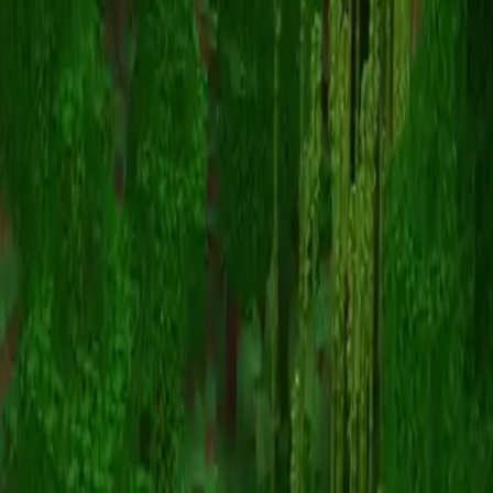
ElRichMC30
Înapoi la skinuri