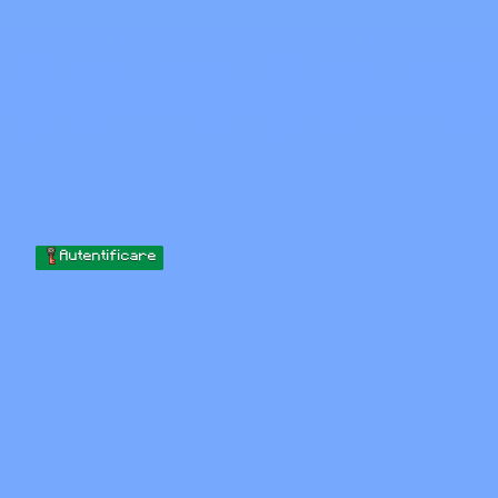
Skip to content
Sari la conținut
Minecraft.How
Servere
Skinuri
Forum
Blog
Instrumente
Autentificare
Acasă