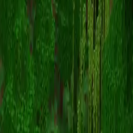
InvincibleDuke
Înapoi la skinuri