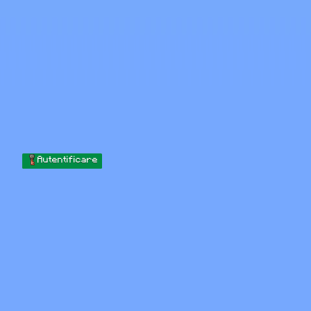
Skip to content
Sari la conținut
Minecraft.How
Servere
Skinuri
Forum
Blog
Instrumente
Autentificare
Acasă