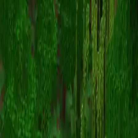
militaryk
Înapoi la skinuri