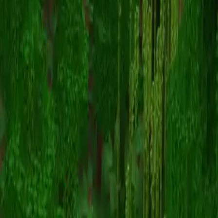
AdrielMrts
Înapoi la skinuri