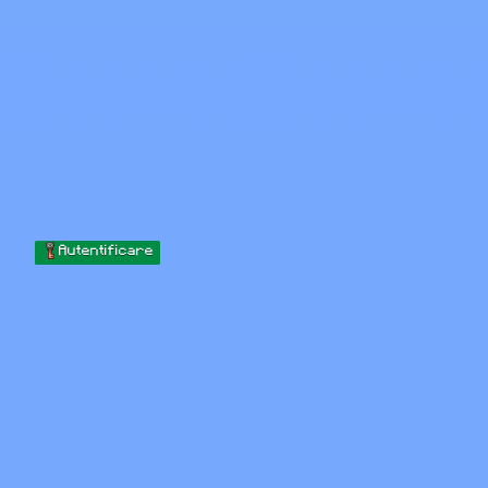
Skip to content
Sari la conținut
Minecraft.How
Servere
Skinuri
Forum
Blog
Instrumente
Autentificare
Acasă