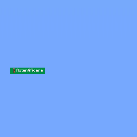
Skip to content
Sari la conținut
Minecraft.How
Servere
Skinuri
Forum
Blog
Instrumente
Autentificare
Acasă