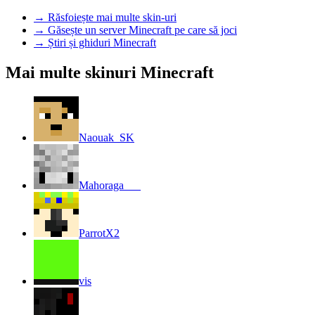
→
Răsfoiește mai multe skin-uri
→
Găsește un server Minecraft pe care să joci
→
Știri și ghiduri Minecraft
Mai multe skinuri Minecraft
Naouak_SK
Mahoraga___
ParrotX2
vis