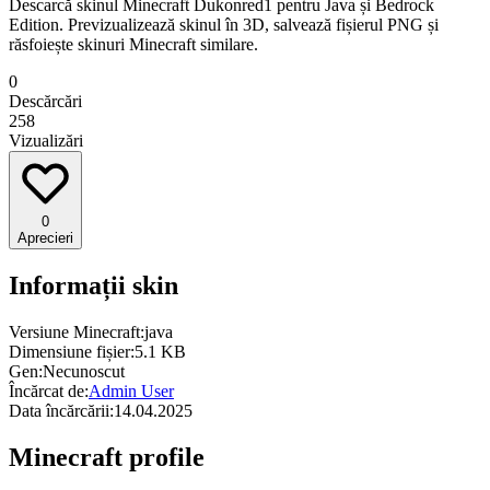
Descarcă skinul Minecraft Dukonred1 pentru Java și Bedrock
Edition. Previzualizează skinul în 3D, salvează fișierul PNG și
răsfoiește skinuri Minecraft similare.
0
Descărcări
258
Vizualizări
0
Aprecieri
Informații skin
Versiune Minecraft:
java
Dimensiune fișier:
5.1 KB
Gen:
Necunoscut
Încărcat de:
Admin User
Data încărcării:
14.04.2025
Minecraft profile