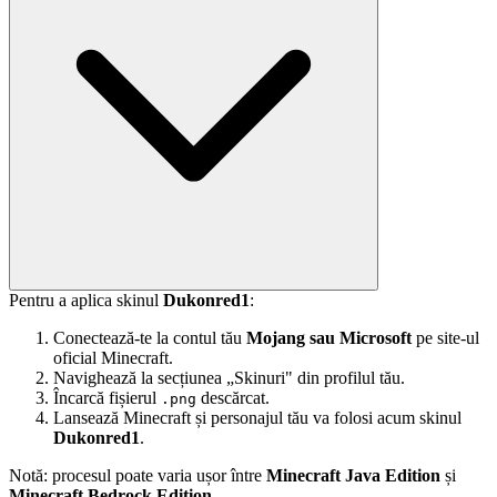
Pentru a aplica skinul
Dukonred1
:
Conectează-te la contul tău
Mojang sau Microsoft
pe site-ul
oficial Minecraft.
Navighează la secțiunea „Skinuri" din profilul tău.
Încarcă fișierul
descărcat.
.png
Lansează Minecraft și personajul tău va folosi acum skinul
Dukonred1
.
Notă: procesul poate varia ușor între
Minecraft Java Edition
și
Minecraft Bedrock Edition
.