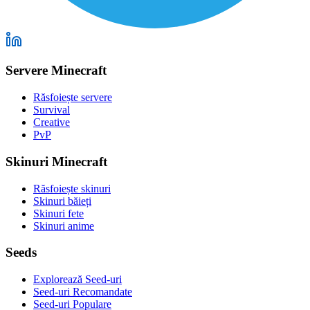
Servere Minecraft
Răsfoiește servere
Survival
Creative
PvP
Skinuri Minecraft
Răsfoiește skinuri
Skinuri băieți
Skinuri fete
Skinuri anime
Seeds
Explorează Seed-uri
Seed-uri Recomandate
Seed-uri Populare