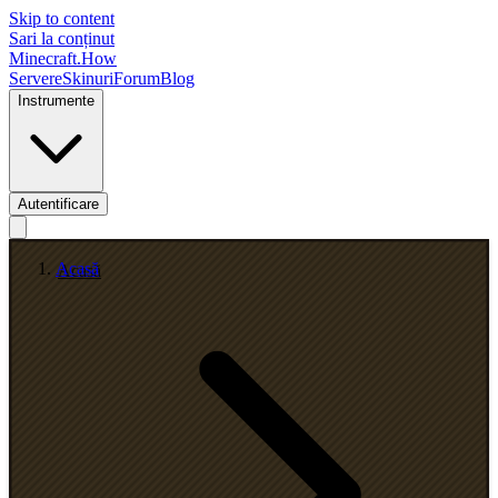
Skip to content
Sari la conținut
Minecraft.How
Servere
Skinuri
Forum
Blog
Instrumente
Autentificare
Acasă