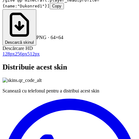
/give @p minecraft:player_head[profile=
{name:"Dukonred1"}]
Copy
PNG · 64×64
Descarcă skinul
Descărcare HD
128
px
256
px
512
px
Distribuie acest skin
Scanează cu telefonul pentru a distribui acest skin