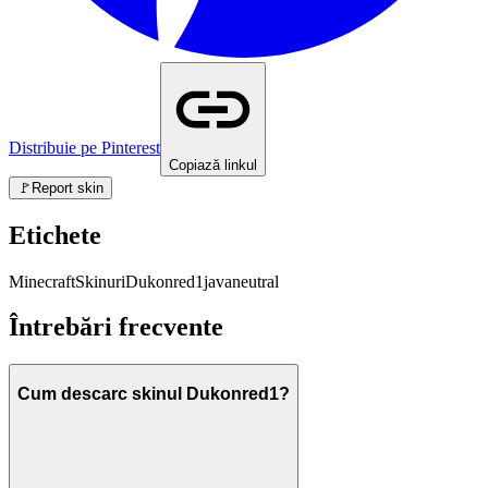
Distribuie pe Pinterest
Copiază linkul
🚩
Report skin
Etichete
Minecraft
Skinuri
Dukonred1
java
neutral
Întrebări frecvente
Cum descarc skinul Dukonred1?