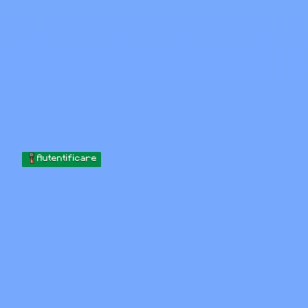
Skip to content
Sari la conținut
Minecraft.How
Servere
Skinuri
Forum
Blog
Instrumente
Autentificare
Acasă