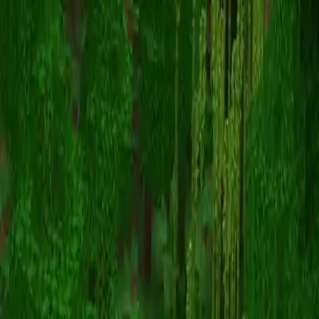
Yusei_Hibiki
Înapoi la skinuri