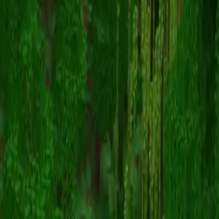
KiryuTheRipper
Înapoi la skinuri