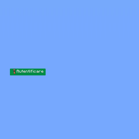
Skip to content
Sari la conținut
Minecraft.How
Servere
Skinuri
Forum
Blog
Instrumente
Autentificare
Acasă