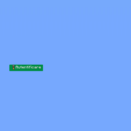
Skip to content
Sari la conținut
Minecraft.How
Servere
Skinuri
Forum
Blog
Instrumente
Autentificare
Acasă