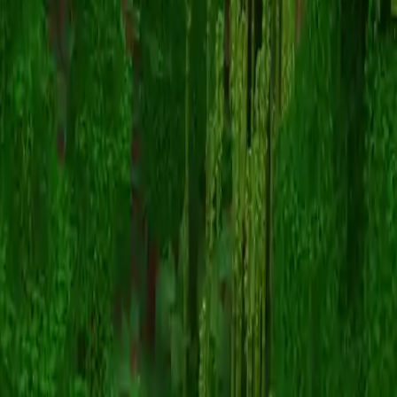
Sendo_07
Înapoi la skinuri