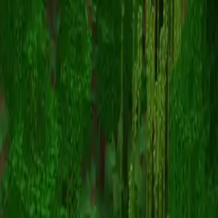
herobrienkiller1
Înapoi la skinuri