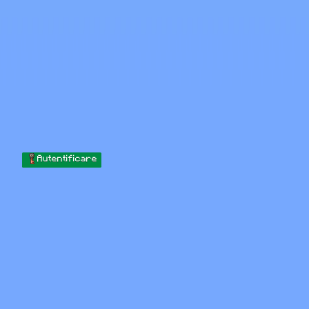
Skip to content
Sari la conținut
Minecraft.How
Servere
Skinuri
Forum
Blog
Instrumente
Autentificare
Acasă