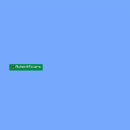
Skip to content
Sari la conținut
Minecraft.How
Servere
Skinuri
Forum
Blog
Instrumente
Autentificare
Acasă