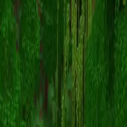
Wiloli03
Înapoi la skinuri