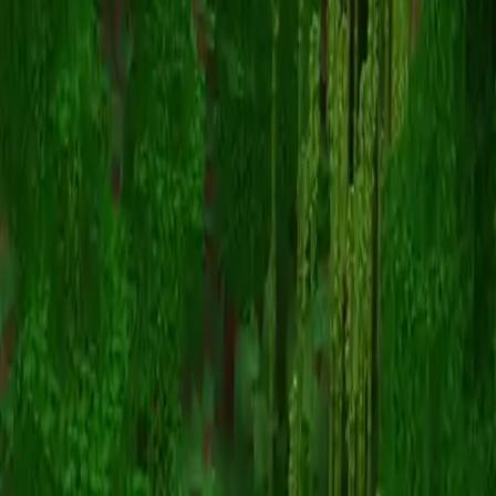
Ninjaxxxu
Înapoi la skinuri