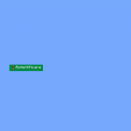
Skip to content
Sari la conținut
Minecraft.How
Servere
Skinuri
Forum
Blog
Instrumente
Autentificare
Acasă