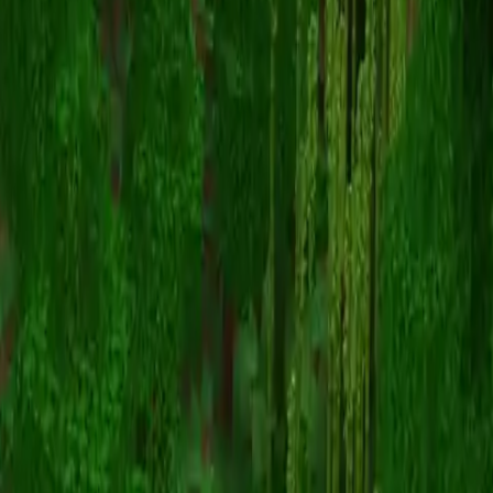
ItzRealMe0
Înapoi la skinuri