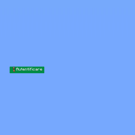
Skip to content
Sari la conținut
Minecraft.How
Servere
Skinuri
Forum
Blog
Instrumente
Autentificare
Acasă