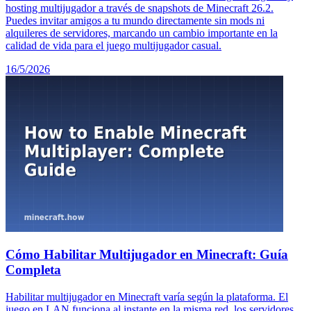
hosting multijugador a través de snapshots de Minecraft 26.2.
Puedes invitar amigos a tu mundo directamente sin mods ni
alquileres de servidores, marcando un cambio importante en la
calidad de vida para el juego multijugador casual.
16/5/2026
Cómo Habilitar Multijugador en Minecraft: Guía
Completa
Habilitar multijugador en Minecraft varía según la plataforma. El
juego en LAN funciona al instante en la misma red, los servidores