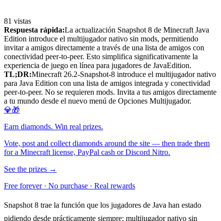
81
vistas
Respuesta rápida:
La actualización Snapshot 8 de Minecraft Java
Edition introduce el multijugador nativo sin mods, permitiendo
invitar a amigos directamente a través de una lista de amigos con
conectividad peer-to-peer. Esto simplifica significativamente la
experiencia de juego en línea para jugadores de JavaEdition.
TL;DR:
Minecraft 26.2-Snapshot-8 introduce el multijugador nativo
para Java Edition con una lista de amigos integrada y conectividad
peer-to-peer. No se requieren mods. Invita a tus amigos directamente
a tu mundo desde el nuevo menú de Opciones Multijugador.
💎🎁
Earn diamonds. Win real prizes.
Vote, post and collect diamonds around the site — then trade them
for a Minecraft license, PayPal cash or Discord Nitro.
See the prizes →
Free forever · No purchase · Real rewards
Snapshot 8 trae la función que los jugadores de Java han estado
pidiendo desde prácticamente siempre: multijugador nativo sin