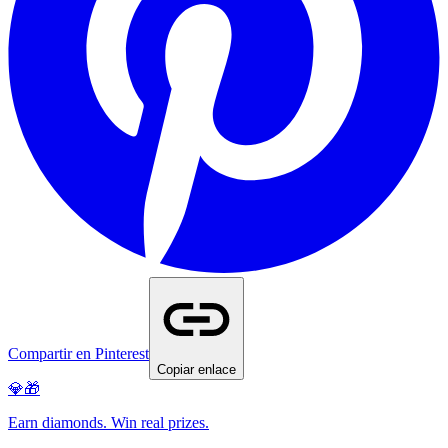
Compartir en Pinterest
Copiar enlace
💎🎁
Earn diamonds. Win real prizes.