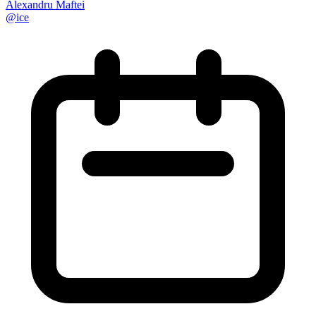
Alexandru Maftei
@
ice