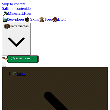
Skip to content
Saltar al contenido
Minecraft.How
Servidores
Skins
Foro
Blog
Herramientas
Iniciar sesión
Inicio