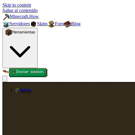
Skip to content
Saltar al contenido
Minecraft.How
Servidores
Skins
Foro
Blog
Herramientas
Iniciar sesión
Inicio