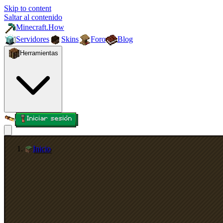
Skip to content
Saltar al contenido
Minecraft.How
Servidores
Skins
Foro
Blog
Herramientas
Iniciar sesión
Inicio