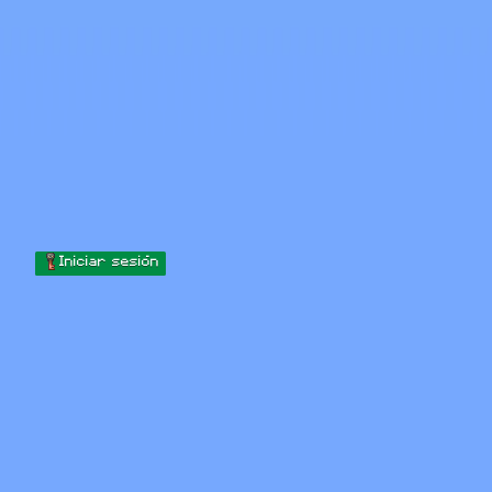
Skip to content
Saltar al contenido
Minecraft.How
Servidores
Skins
Foro
Blog
Herramientas
Iniciar sesión
Inicio