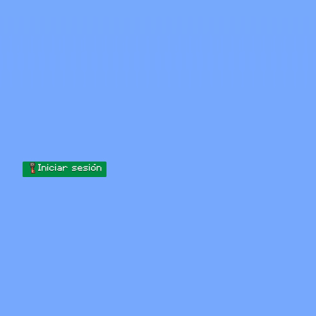
Skip to content
Saltar al contenido
Minecraft.How
Servidores
Skins
Foro
Blog
Herramientas
Iniciar sesión
Inicio