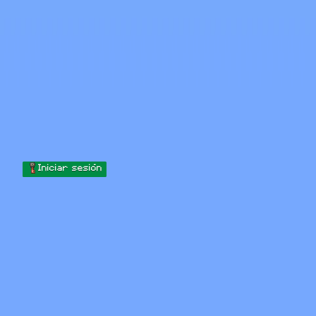
Skip to content
Saltar al contenido
Minecraft.How
Servidores
Skins
Foro
Blog
Herramientas
Iniciar sesión
Inicio