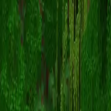
MoriCalliope
Volver a skins