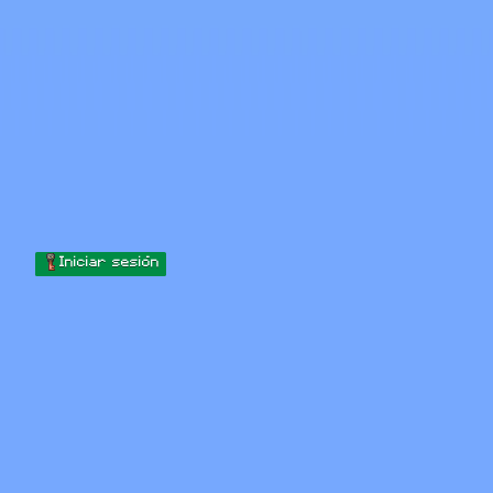
Skip to content
Saltar al contenido
Minecraft.How
Servidores
Skins
Foro
Blog
Herramientas
Iniciar sesión
Inicio