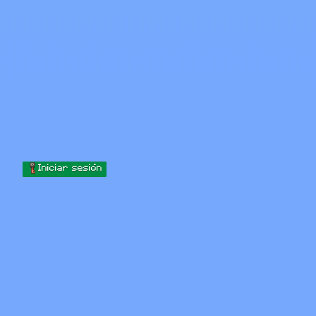
Skip to content
Saltar al contenido
Minecraft.How
Servidores
Skins
Foro
Blog
Herramientas
Iniciar sesión
Inicio