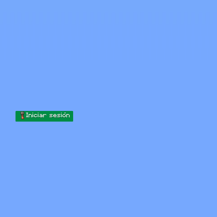
Skip to content
Saltar al contenido
Minecraft.How
Servidores
Skins
Foro
Blog
Herramientas
Iniciar sesión
Inicio