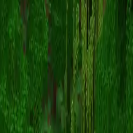
DragonMaster5016
Volver a skins