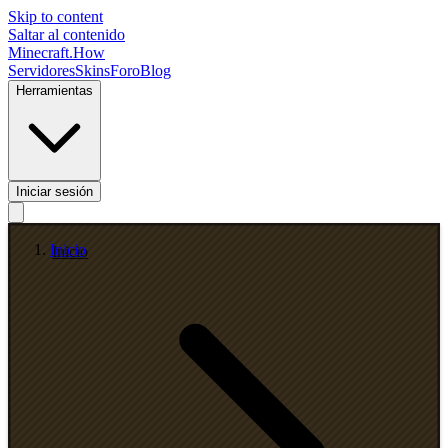
Skip to content
Saltar al contenido
Minecraft.How
Servidores
Skins
Foro
Blog
Herramientas
Iniciar sesión
Inicio