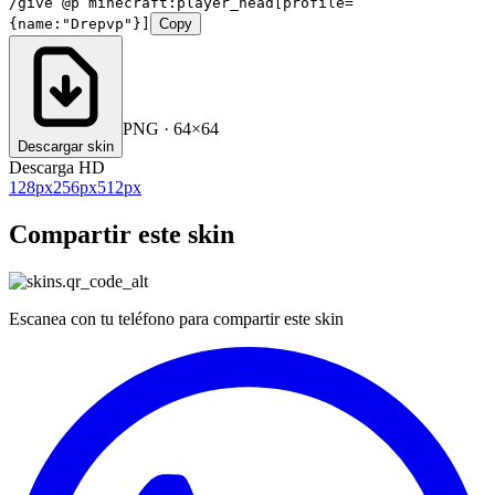
/give @p minecraft:player_head[profile=
{name:"Drepvp"}]
Copy
PNG · 64×64
Descargar skin
Descarga HD
128
px
256
px
512
px
Compartir este skin
Escanea con tu teléfono para compartir este skin