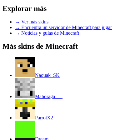
Explorar más
→
Ver más skins
→
Encuentra un servidor de Minecraft para jugar
→
Noticias y guías de Minecraft
Más skins de Minecraft
Naouak_SK
Mahoraga___
ParrotX2
Dream