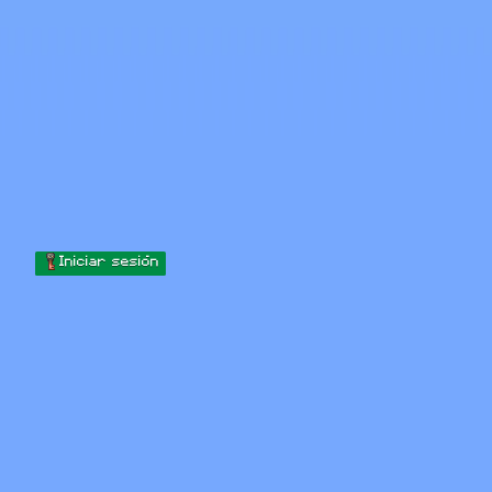
Skip to content
Saltar al contenido
Minecraft.How
Servidores
Skins
Foro
Blog
Herramientas
Iniciar sesión
Inicio