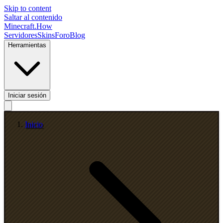
Skip to content
Saltar al contenido
Minecraft.How
Servidores
Skins
Foro
Blog
Herramientas
Iniciar sesión
Inicio