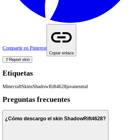
Compartir en Pinterest
Copiar enlace
🚩
Report skin
Etiquetas
Minecraft
Skins
ShadowRift4628
java
neutral
Preguntas frecuentes
¿Cómo descargo el skin ShadowRift4628?