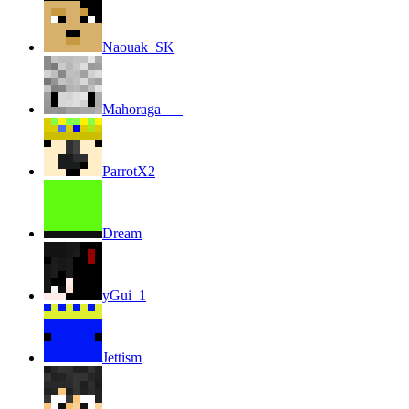
Naouak_SK
Mahoraga___
ParrotX2
Dream
yGui_1
Jettism