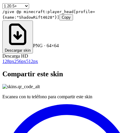
/give @p minecraft:player_head[profile=
{name:"ShadowRift4628"}]
Copy
PNG · 64×64
Descargar skin
Descarga HD
128
px
256
px
512
px
Compartir este skin
Escanea con tu teléfono para compartir este skin