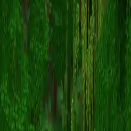
NikeAirs
Volver a skins