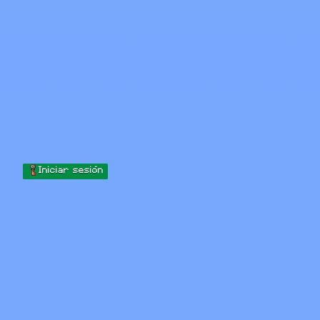
Skip to content
Saltar al contenido
Minecraft.How
Servidores
Skins
Foro
Blog
Herramientas
Iniciar sesión
Inicio