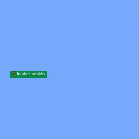
Skip to content
Saltar al contenido
Minecraft.How
Servidores
Skins
Foro
Blog
Herramientas
Iniciar sesión
Inicio