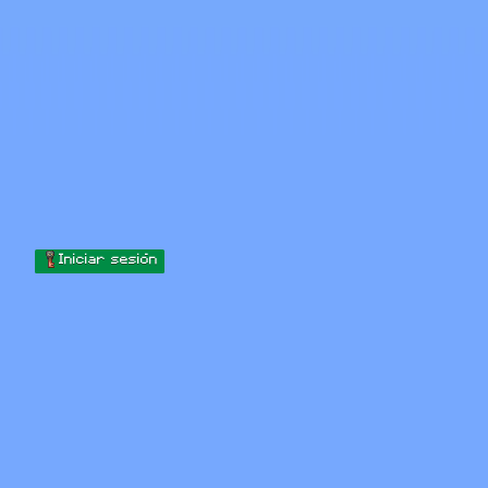
Skip to content
Saltar al contenido
Minecraft.How
Servidores
Skins
Foro
Blog
Herramientas
Iniciar sesión
Inicio