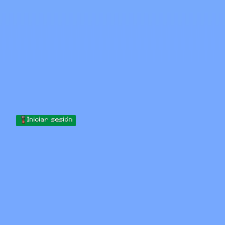
Skip to content
Saltar al contenido
Minecraft.How
Servidores
Skins
Foro
Blog
Herramientas
Iniciar sesión
Inicio