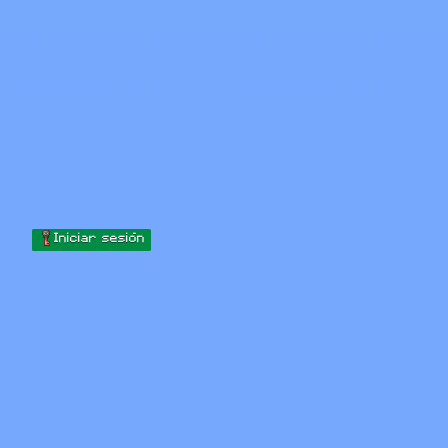
Skip to content
Saltar al contenido
Minecraft.How
Servidores
Skins
Foro
Blog
Herramientas
Iniciar sesión
Inicio