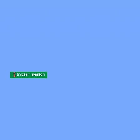
Skip to content
Saltar al contenido
Minecraft.How
Servidores
Skins
Foro
Blog
Herramientas
Iniciar sesión
Inicio