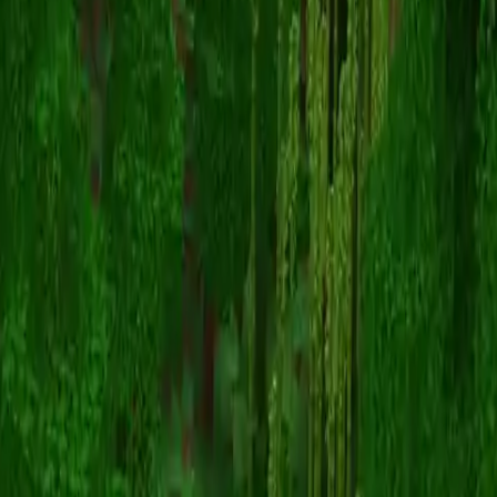
Caladrion
Volver a skins