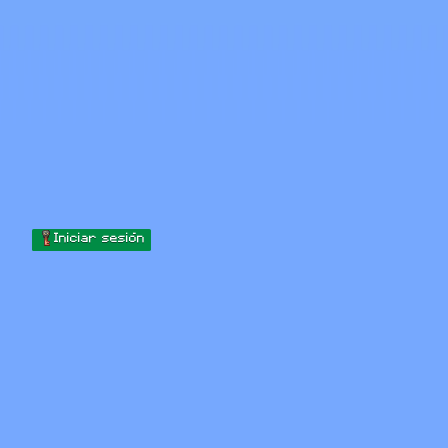
Skip to content
Saltar al contenido
Minecraft.How
Servidores
Skins
Foro
Blog
Herramientas
Iniciar sesión
Inicio