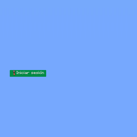
Skip to content
Saltar al contenido
Minecraft.How
Servidores
Skins
Foro
Blog
Herramientas
Iniciar sesión
Inicio