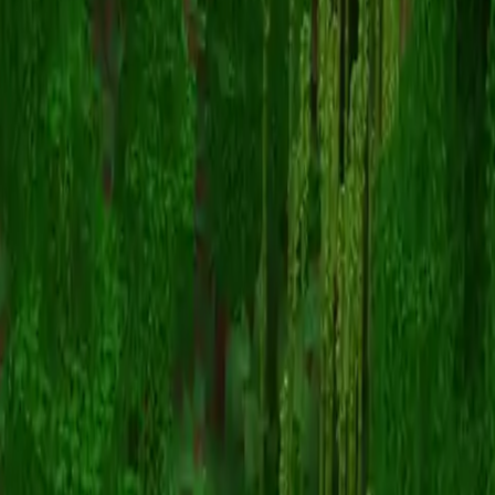
jmadz64
Volver a skins