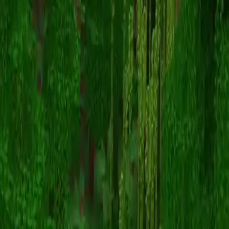
GiantAlex
Volver a skins