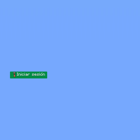
Skip to content
Saltar al contenido
Minecraft.How
Servidores
Skins
Foro
Blog
Herramientas
Iniciar sesión
Inicio