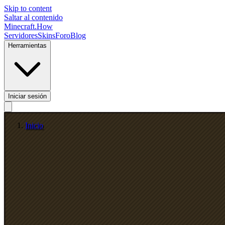
Skip to content
Saltar al contenido
Minecraft.How
Servidores
Skins
Foro
Blog
Herramientas
Iniciar sesión
Inicio