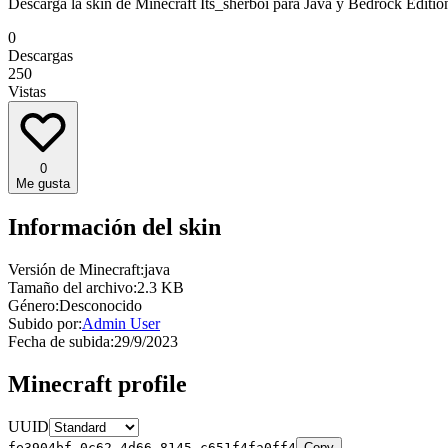
Descarga la skin de Minecraft Its_sherboi para Java y Bedrock Edition
0
Descargas
250
Vistas
0
Me gusta
Información del skin
Versión de Minecraft:
java
Tamaño del archivo:
2.3 KB
Género:
Desconocido
Subido por:
Admin User
Fecha de subida:
29/9/2023
Minecraft profile
UUID
fe3904bf-0c62-4d66-8145-c651f4fa0ff4
Copy