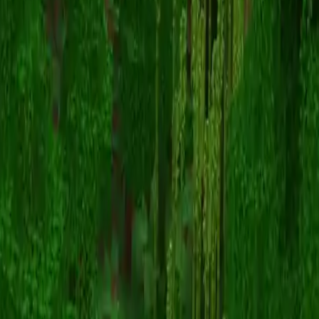
itssos
Volver a skins