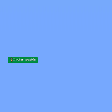
Skip to content
Saltar al contenido
Minecraft.How
Servidores
Skins
Foro
Blog
Herramientas
Iniciar sesión
Inicio