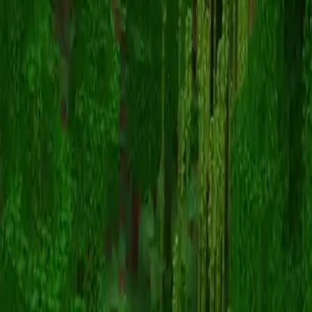
IncognitoGal
Volver a skins