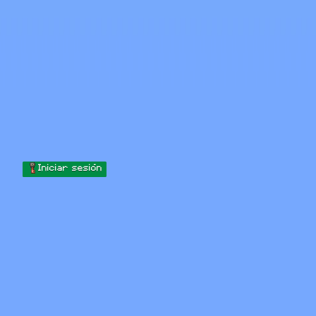
Skip to content
Saltar al contenido
Minecraft.How
Servidores
Skins
Foro
Blog
Herramientas
Iniciar sesión
Inicio