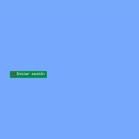
Skip to content
Saltar al contenido
Minecraft.How
Servidores
Skins
Foro
Blog
Herramientas
Iniciar sesión
Inicio