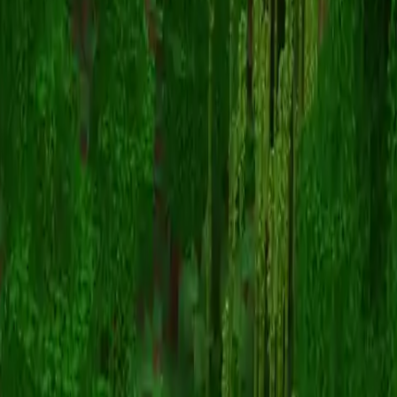
Garfieldstwink
Volver a skins