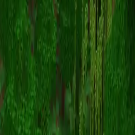
happydown
Volver a skins