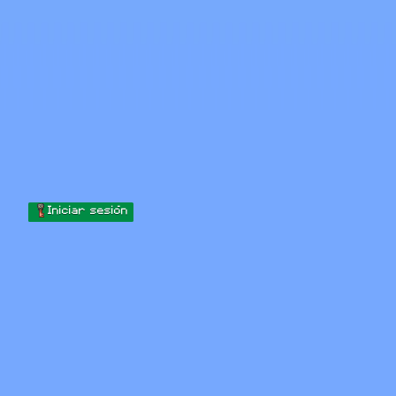
Skip to content
Saltar al contenido
Minecraft.How
Servidores
Skins
Foro
Blog
Herramientas
Iniciar sesión
Inicio