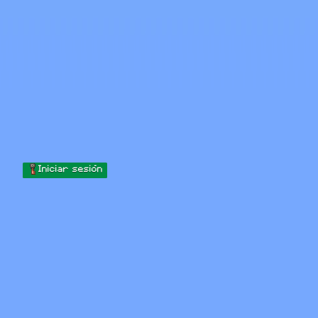
Skip to content
Saltar al contenido
Minecraft.How
Servidores
Skins
Foro
Blog
Herramientas
Iniciar sesión
Inicio