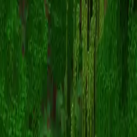
diamondmario64
Volver a skins