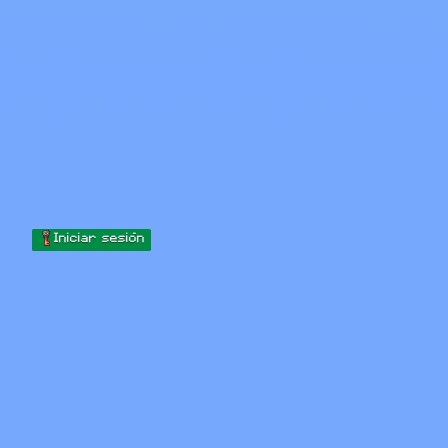
Skip to content
Saltar al contenido
Minecraft.How
Servidores
Skins
Foro
Blog
Herramientas
Iniciar sesión
Inicio