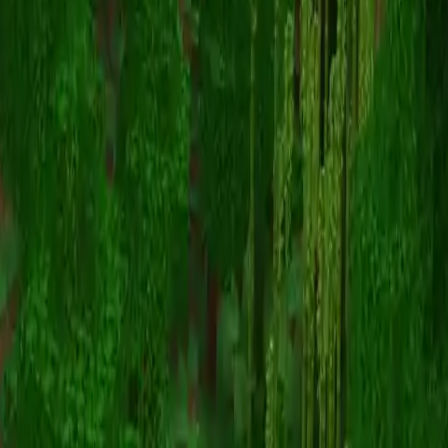
spyzy
Volver a skins