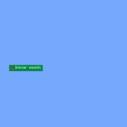
Skip to content
Saltar al contenido
Minecraft.How
Servidores
Skins
Foro
Blog
Herramientas
Iniciar sesión
Inicio