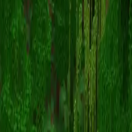
Peanutbutter464
Volver a skins