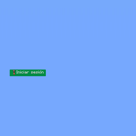
Skip to content
Saltar al contenido
Minecraft.How
Servidores
Skins
Foro
Blog
Herramientas
Iniciar sesión
Inicio