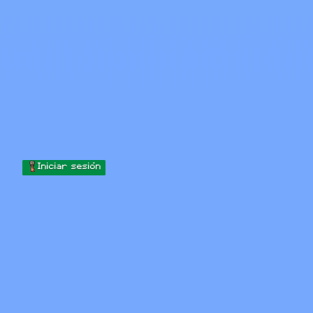
Skip to content
Saltar al contenido
Minecraft.How
Servidores
Skins
Foro
Blog
Herramientas
Iniciar sesión
Inicio