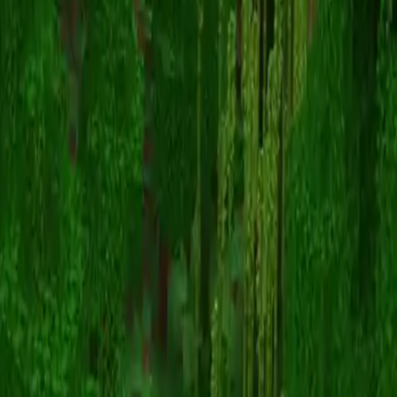
maximum556
Volver a skins